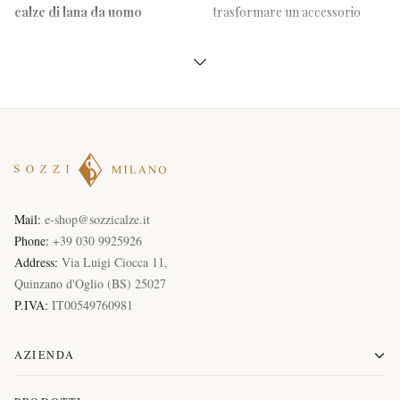
categorie
calze di lana da uomo
trasformare un accessorio
Uomo
Mail:
e-shop@sozzicalze.it
Phone:
+39 030 9925926
Address:
Via Luigi Ciocca 11
,
Quinzano d'Oglio
(
BS
)
25027
P.IVA:
IT00549760981
AZIENDA