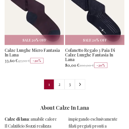
SALE
20
% OFF
SALE
20
% OFF
Calze Lunghe Micro Fantasia
Cofanetto Regalo 3 Paia Di
In Lana
Calze Lunghe Fantasia In
Lana
33,60 €
42,00 €
-
20
%
80,00 €
100,00 €
-
20
%
1
2
3
Filtri
About
Calze In Lana
Categorie
Cancella
Calze di lana
: amabile calore
impiegando esclusivamente
indispensabile in un’autentica
Il Calzificio Sozzi realizza
filati pregiati pronti a
dichiarazione di stile e
Tutte le