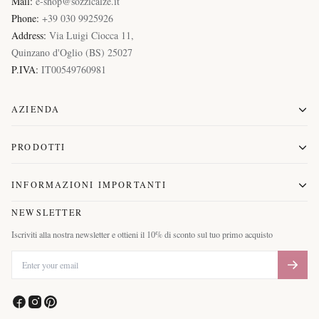
Mail:
e-shop@sozzicalze.it
Uomo
(
174
)
Phone:
+39 030 9925926
Address:
Via Luigi Ciocca 11
,
Quinzano d'Oglio
(
BS
)
25027
Modelli
:
P.IVA:
IT00549760981
Liscia
AZIENDA
Costina
1:1
PRODOTTI
Costa
Larga
INFORMAZIONI IMPORTANTI
Fantasia
NEWSLETTER
Compressione
Iscriviti alla nostra newsletter e ottieni il 10% di sconto sul tuo primo acquisto
Graduata
Natale
Materiali
: