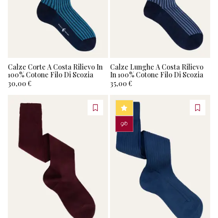
STAGIONE
Filo
Costa
Scozia
Autunno
Larga
LUNGHEZZA
Inverno
Cotone
Fantasia
Stretch
Corto
Primavera
TAG
Calze Corte A Costa Rilievo In
Calze Lunghe A Costa Rilievo
Compressione
Estate
Lana
Corto
100% Cotone Filo Di Scozia
In 100% Cotone Filo Di Scozia
Graduata
30,00 €
35,00 €
Idee
Con
Cashmere
Regalo
Risvolto
Natale
- Misto
BESTSELLER
Cashmere
Bestseller
Fantasmino
PERSONALIZZA
Caldo
Saldi
Lungo
Cotone
Personalizzabile
Special
Puro
Cotone
Misto