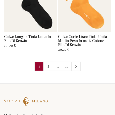
Calze Lunghe Tinta Unita In
Calze Corte Lisce Tinta Unita
Filo Di Scozia
Medio Peso In 100% Cotone
Filo Di Scozia
19,00 €
29,22 €
1
2
...
16
Filtri
Categorie
Tutte le
categorie